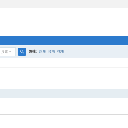
热搜:
超星
读书
找书
搜索
搜
索