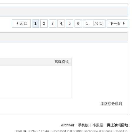
返 回
1
2
3
4
5
6
/ 6 页
下一页
高级模式
本版积分规则
Archiver
|
手机版
|
小黑屋
|
网上读书园地
GMT+8, 2026-8-7 16:44
, Processed in 0.088863 second(s), 8 queries , Redis On.