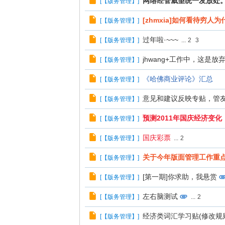
网络经管威望统一发放处
[
【版务管理】
]
[zhmxia]如何看待穷
[
【版务管理】
]
过年啦·~~~
[
【版务管理】
]
...
2
3
jhwang+工作中，这是
[
【版务管理】
]
《哈佛商业评论》汇总
[
【版务管理】
]
意见和建议反映专贴，管
[
【版务管理】
]
预测2011年国庆经济变化
[
【版务管理】
]
国庆彩票
[
【版务管理】
]
...
2
关于今年版面管理工作重
[
【版务管理】
]
[第一期]你求助，我悬赏
[
【版务管理】
]
左右脑测试
[
【版务管理】
]
...
2
经济类词汇学习贴(修改规则中.
[
【版务管理】
]