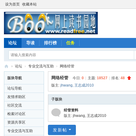
设为首页
收藏本站
论坛
导读
排行榜
任务
»
论坛
›
专业交流与互助
›
网络经管
网
网络经管
版块导航
今日:
0
|
主题:
18527
|
排名:
48
上
版主:
jhwang
,
王志成2010
论坛导航
读
友情求助区
子版块
书
社区交流
园
经管资料
检索讨论区
版主:
jhwang
,
王志成2010
地
资源共享区
发新帖
专业交流与互助