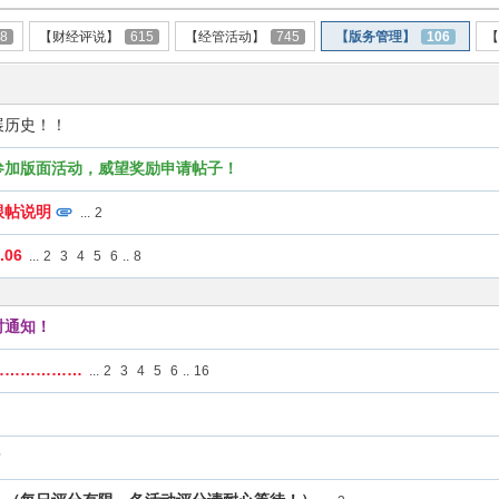
68
【财经评说】
615
【经管活动】
745
【版务管理】
106
展历史！！
参加版面活动，威望奖励申请帖子！
跟帖说明
...
2
06
...
2
3
4
5
6
..
8
时通知！
………………
...
2
3
4
5
6
..
16
？