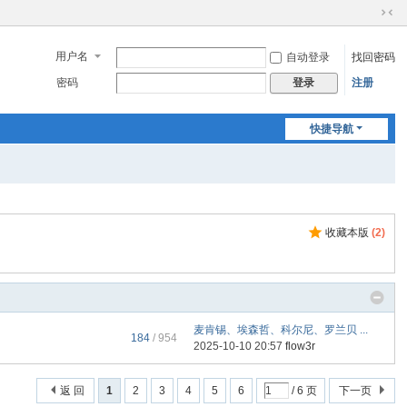
切
换
用户名
自动登录
找回密码
到
窄
密码
注册
登录
版
快捷导航
收藏本版
(
2
)
麦肯锡、埃森哲、科尔尼、罗兰贝 ...
184
/ 954
2025-10-10 20:57
flow3r
返 回
1
2
3
4
5
6
/ 6 页
下一页