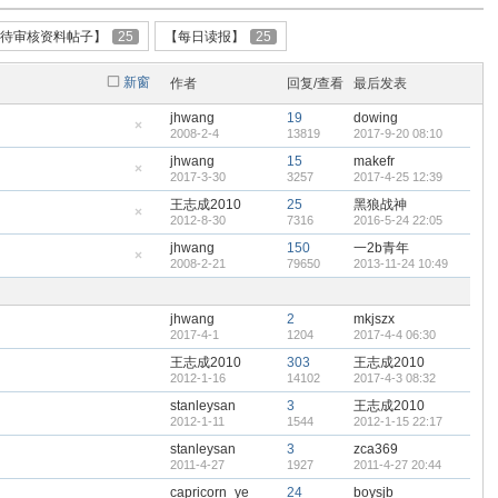
【待审核资料帖子】
25
【每日读报】
25
新窗
作者
回复/查看
最后发表
jhwang
19
dowing
2008-2-4
13819
2017-9-20 08:10
隐
藏
jhwang
15
makefr
置
2017-3-30
3257
2017-4-25 12:39
顶
隐
帖
藏
王志成2010
25
黑狼战神
置
2012-8-30
7316
2016-5-24 22:05
顶
隐
帖
藏
jhwang
150
一2b青年
置
2008-2-21
79650
2013-11-24 10:49
顶
隐
帖
藏
置
顶
jhwang
2
mkjszx
帖
2017-4-1
1204
2017-4-4 06:30
王志成2010
303
王志成2010
2012-1-16
14102
2017-4-3 08:32
stanleysan
3
王志成2010
2012-1-11
1544
2012-1-15 22:17
stanleysan
3
zca369
2011-4-27
1927
2011-4-27 20:44
capricorn_ye
24
boysjb