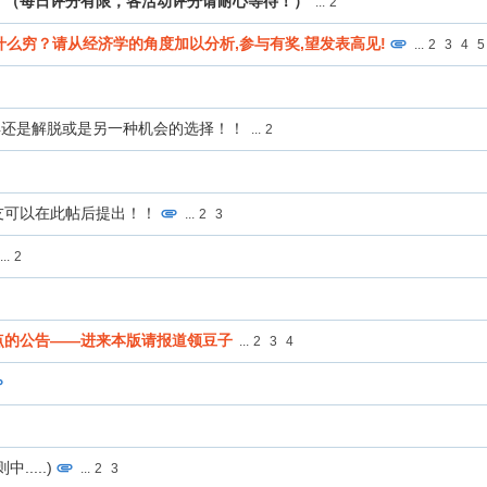
。（每日评分有限，各活动评分请耐心等待！）
...
2
人为什么穷？请从经济学的角度加以分析,参与有奖,望发表高见!
...
2
3
4
5
放弃还是解脱或是另一种机会的选择！！
...
2
友可以在此帖后提出！！
...
2
3
...
2
点的公告——进来本版请报道领豆子
...
2
3
4
....)
...
2
3