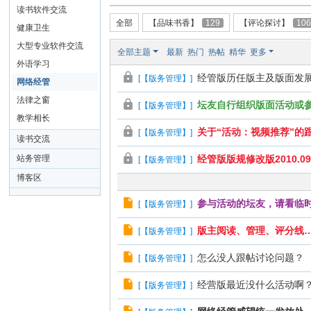
读书软件交流
全部
【品味书香】
129
【评论探讨】
10
健康卫生
大型专业软件交流
全部主题
最新
热门
热帖
精华
更多
外语学习
经管版历任版主及版面发
[
【版务管理】
]
网络经管
法律之窗
坛友自行组织版面活动或
[
【版务管理】
]
教学相长
关于“活动：视频推荐”的
[
【版务管理】
]
读书交流
站务管理
经管版版规修改版2010.09.
[
【版务管理】
]
博客区
参与活动的坛友，请看临
[
【版务管理】
]
版主阅读、管理、评分线
[
【版务管理】
]
怎么没人跟帖讨论问题？
[
【版务管理】
]
经营版最近没什么活动啊
[
【版务管理】
]