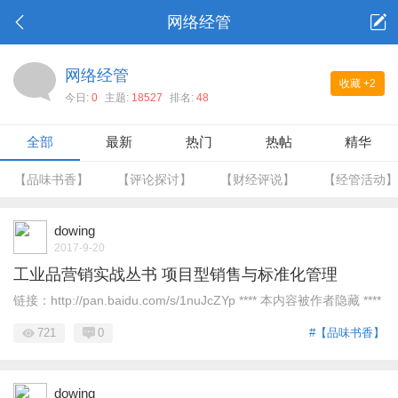
网络经管
网络经管
收藏
+2
今日:
0
主题:
18527
排名:
48
全部
最新
热门
热帖
精华
【品味书香】
【评论探讨】
【财经评说】
【经管活动】
dowing
2017-9-20
工业品营销实战丛书 项目型销售与标准化管理
链接：http://pan.baidu.com/s/1nuJcZYp **** 本内容被作者隐藏 ****
721
0
#【品味书香】
dowing