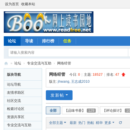
设为首页
收藏本站
论坛
导读
排行榜
任务
»
论坛
›
专业交流与互助
›
网络经管
网
网络经管
版块导航
今日:
0
|
主题:
18527
|
排名:
47
上
版主:
jhwang
,
王志成2010
论坛导航
读
友情求助区
发新帖
书
社区交流
园
检索讨论区
全部
【品味书香】
129
【评论探讨】
1
地
资源共享区
全部主题
最新
热门
热帖
精华
更多
专业交流与互助