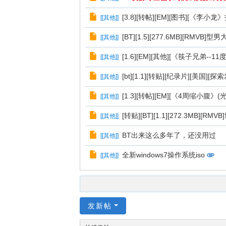
[3.8][转帖][EM][图书][《李小龙》扫
[
[其他]
]
[BT][1.5][277.6MB][RMVB]型
[
[其他]
]
[1.6][EM][其他][《筷子兄弟--11
[
[其他]
]
[bt][1.1][转贴][纪录片][美国][探索
[
[其他]
]
[1.3][转帖][EM][《4周缩小腹》(光盘
[
[其他]
]
[转贴][BT][1.1][272.3MB][RM
[
[其他]
]
BT出来这么多年了，还没用过
[
[其他]
]
全新windows7操作系统iso
[
[其他]
]
发新帖