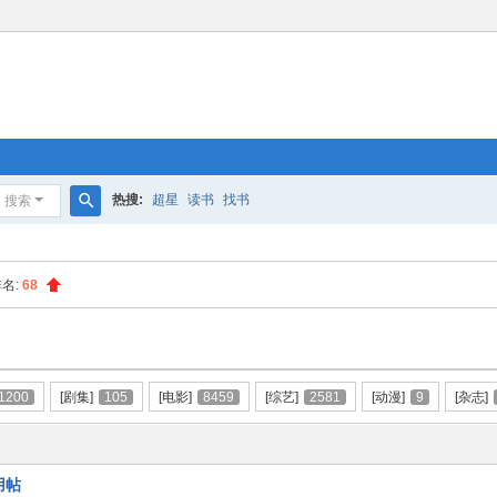
热搜:
超星
读书
找书
搜索
搜
索
排名:
68
1200
[剧集]
105
[电影]
8459
[综艺]
2581
[动漫]
9
[杂志]
用帖