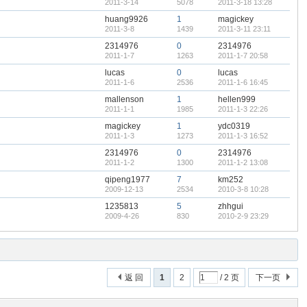
2011-3-14
5078
2011-3-18 13:28
huang9926
1
magickey
2011-3-8
1439
2011-3-11 23:11
2314976
0
2314976
2011-1-7
1263
2011-1-7 20:58
lucas
0
lucas
2011-1-6
2536
2011-1-6 16:45
mallenson
1
hellen999
2011-1-1
1985
2011-1-3 22:26
magickey
1
ydc0319
2011-1-3
1273
2011-1-3 16:52
2314976
0
2314976
2011-1-2
1300
2011-1-2 13:08
qipeng1977
7
km252
2009-12-13
2534
2010-3-8 10:28
1235813
5
zhhgui
2009-4-26
830
2010-2-9 23:29
返 回
1
2
/ 2 页
下一页