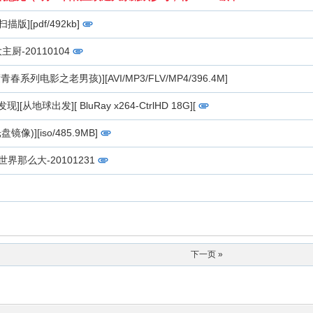
描版][pdf/492kb]
男大主厨-20110104
度青春系列电影之老男孩)][AVI/MP3/FLV/MP4/396.4M]
发现][从地球出发][ BluRay x264-CtrlHD 18G][
镜像)][iso/485.9MB]
VB]世界那么大-20101231
下一页 »