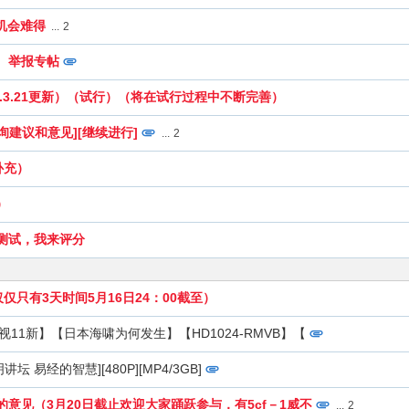
 机会难得
...
2
、举报专帖
1.3.21更新）（试行）（将在试行过程中不断完善）
询建议和意见][继续进行]
...
2
补充）
）
测试，我来评分
仅只有3天时间5月16日24：00截至）
【英国电视11新】【日本海啸为何发生】【HD1024-RMVB】【
明讲坛 易经的智慧][480P][MP4/3GB]
意见（3月20日截止欢迎大家踊跃参与，有5cf－1威不
...
2