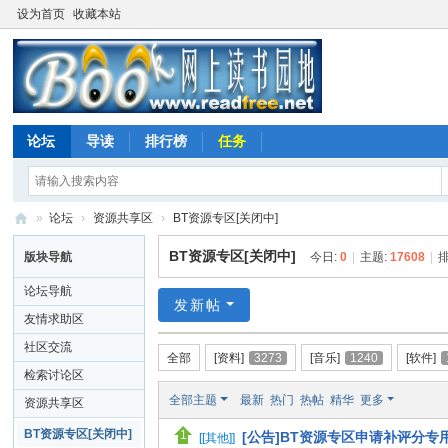
设为首页
收藏本站
论坛
导读
排行榜
任务
»
论坛
›
资源共享区
›
BT资源专区[关闭中]
网
BT资源专区[关闭中]
版块导航
今日:
0
|
主题:
17608
|
上
论坛导航
读
发新帖
友情求助区
书
社区交流
全部
[资料]
3273
[音乐]
1240
[软件]
园
检索讨论区
地
全部主题
最新
热门
热帖
精华
更多
资源共享区
BT资源专区[关闭中]
[公告]BT资源专区申请补评分专
[
[其他]
]