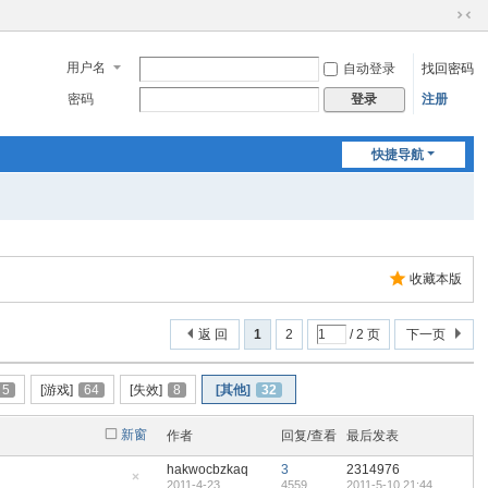
切
换
用户名
自动登录
找回密码
到
窄
密码
注册
登录
版
快捷导航
收藏本版
返 回
1
2
/ 2 页
下一页
5
[游戏]
64
[失效]
8
[其他]
32
新窗
作者
回复/查看
最后发表
hakwocbzkaq
3
2314976
2011-4-23
4559
2011-5-10 21:44