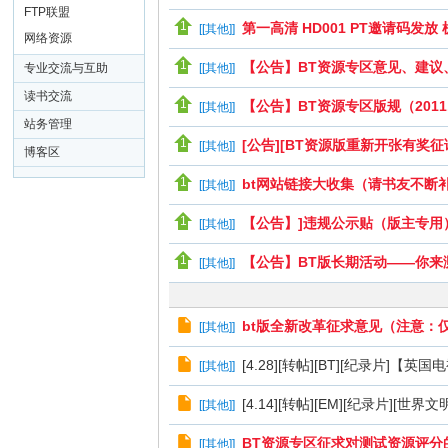
FTP联盟
第一高清 HD001 PT邀请码发放
[
[其他]
]
网络资源
【公告】BT资源专区意见、建议
专业交流与互助
[
[其他]
]
读书交流
【公告】BT资源专区版规（201
[
[其他]
]
站务管理
[公告][BT资源版重新开张有奖征
[
[其他]
]
博客区
bt网站链接大收集（请书友不断
[
[其他]
]
【公告】]违规公示贴（版主专用
[
[其他]
]
【公告】BT版长期活动——你来
[
[其他]
]
bt版全新改革征求意见（注意：仅
[
[其他]
]
[4.28][转帖][BT][纪录片]
[
[其他]
]
[4.14][转帖][EM][纪录片][世界文
[
[其他]
]
BT资源专区征求对测试资源评分的
[
[其他]
]