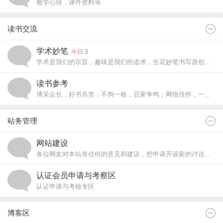
教学心得，课件资料等
读书交流
学术妙笔
今日 3
学术是我们的宗旨，趣味是我们的追求，生花妙笔书写原创天地。
读书参考
博采众长，好书共赏；不拘一格，百家争鸣；网络佳作，一网打尽。
站务管理
网站建设
各位网友对本站有任何的意见和建议，想申请开设新的讨论区，想做版主？那么就全部写在这里吧，我们会尽快答复和处理的！
认证会员申请与考察区
认证申请与考核专区
博客区