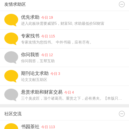
友情求助区
优先求助
今日 19
进入此板块需要威望5，财富50, 求助最低价50财富
专家找书
今日 115
专家友情为您找书。 中外书籍，应有尽有。
你问我答
今日 12
你问我答，互帮互助
期刊论文求助
今日 3
论文文献互助区
悬赏求助和财富交易
今日 4
三个臭皮匠，顶个诸葛亮。重赏之下，必有勇夫。【本版只允许发悬赏求助主题贴】
社区交流
书园茶社
今日 113