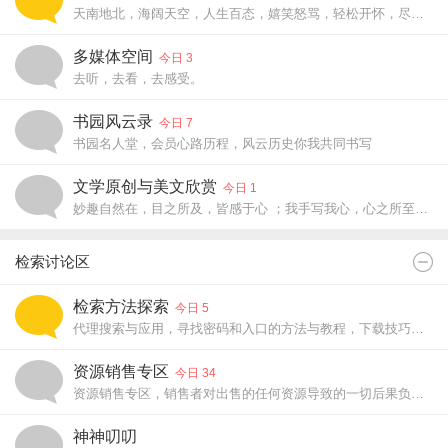
天南地北，海阔天空，人生百态，嬉笑怒骂，轻松开怀，尽在书园茶社
多媒体空间
今日 3
去听，去看，去感受。
书园风云录
今日 7
书园名人堂，会员心路历程，风云历史你我共同书写
文学原创与美文欣赏
今日 1
妙趣自然在，目之所及，皆感于心 ；我手写我心，心之所至，皆成文章。
检索讨论区
检索方法探索
今日 5
代理搜索与应用，寻找密码和入口的方法与教程，下载技巧探索
资源销售专区
今日 34
资源销售专区，销售者对出售的任何资源导致的一切后果负责。
神神叨叨