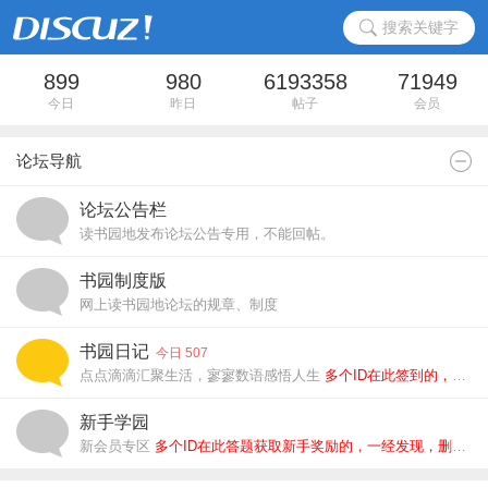
搜索关键字
899
980
6193358
71949
今日
昨日
帖子
会员
论坛导航
论坛公告栏
读书园地发布论坛公告专用，不能回帖。
书园制度版
网上读书园地论坛的规章、制度
书园日记
今日 507
点点滴滴汇聚生活，寥寥数语感悟人生
多个ID在此签到的，一经发现，删除所有ID.
新手学园
新会员专区
多个ID在此答题获取新手奖励的，一经发现，删除所有ID.